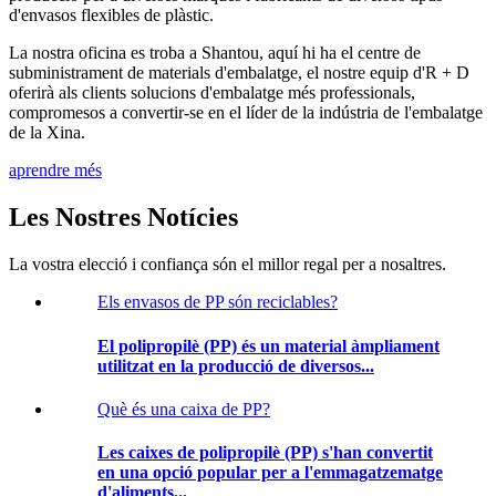
d'envasos flexibles de plàstic.
La nostra oficina es troba a Shantou, aquí hi ha el centre de
subministrament de materials d'embalatge, el nostre equip d'R + D
oferirà als clients solucions d'embalatge més professionals,
compromesos a convertir-se en el líder de la indústria de l'embalatge
de la Xina.
aprendre més
Les Nostres Notícies
La vostra elecció i confiança són el millor regal per a nosaltres.
Els envasos de PP són reciclables?
El polipropilè (PP) és un material àmpliament
utilitzat en la producció de diversos...
Què és una caixa de PP?
Les caixes de polipropilè (PP) s'han convertit
en una opció popular per a l'emmagatzematge
d'aliments...