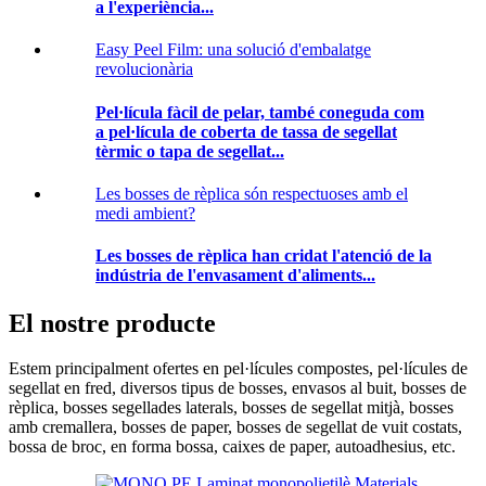
a l'experiència...
Easy Peel Film: una solució d'embalatge
revolucionària
Pel·lícula fàcil de pelar, també coneguda com
a pel·lícula de coberta de tassa de segellat
tèrmic o tapa de segellat...
Les bosses de rèplica són respectuoses amb el
medi ambient?
Les bosses de rèplica han cridat l'atenció de la
indústria de l'envasament d'aliments...
El nostre producte
Estem principalment ofertes en pel·lícules compostes, pel·lícules de
segellat en fred, diversos tipus de bosses, envasos al buit, bosses de
rèplica, bosses segellades laterals, bosses de segellat mitjà, bosses
amb cremallera, bosses de paper, bosses de segellat de vuit costats,
bossa de broc, en forma bossa, caixes de paper, autoadhesius, etc.