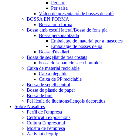
Per suc
Per salsa
Vídeo de presentació de bosses de cafè
BOSSA EN FORMA
Bossa amb forma
Bossa amb escull lateral/Bossa de fons pla
Bossa personalitzada
Embalatge de material per a mascotes
Embalatge de bosses de pa
Bossa d'ús diari
Bossa de segellat de tres costats
bossa de separació seca i humida
Caixa de material reciclable
Caixa plegable
Caixa de PP reciclable
Bossa de segell central
Bossa de plàstic de paper
Bossa de buit
Pel·lícula de lluentons/llençols decoratius
Sobre Nosaltres
Perfil de l'empresa
Certificat i exposicions
Cultura Empresarial
Mostra de l'empresa
Activitat d'equip