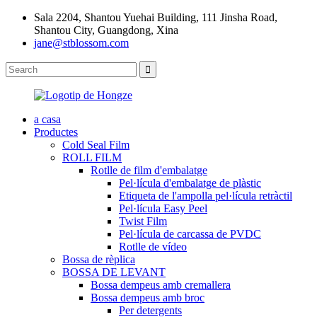
Sala 2204, Shantou Yuehai Building, 111 Jinsha Road,
Shantou City, Guangdong, Xina
jane@stblossom.com
a casa
Productes
Cold Seal Film
ROLL FILM
Rotlle de film d'embalatge
Pel·lícula d'embalatge de plàstic
Etiqueta de l'ampolla pel·lícula retràctil
Pel·lícula Easy Peel
Twist Film
Pel·lícula de carcassa de PVDC
Rotlle de vídeo
Bossa de rèplica
BOSSA DE LEVANT
Bossa dempeus amb cremallera
Bossa dempeus amb broc
Per detergents